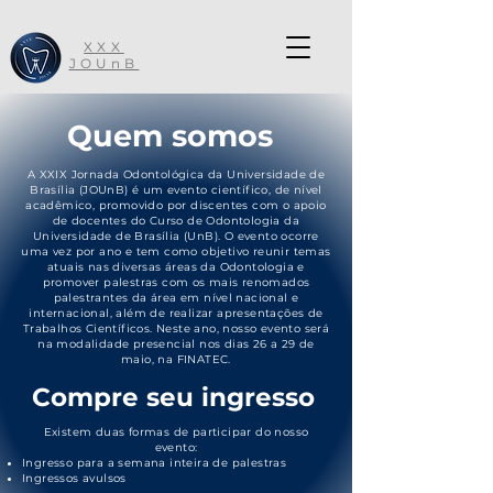
XXX
JOUnB
Quem somos
A XXIX Jornada Odontológica da Universidade de
Brasília (JOUnB) é um evento científico, de nível
acadêmico, promovido por discentes com o apoio
de docentes do Curso de Odontologia da
Universidade de Brasília (UnB). O evento ocorre
uma vez por ano e tem como objetivo reunir temas
atuais nas diversas áreas da Odontologia e
promover palestras com os mais renomados
palestrantes da área em nível nacional e
internacional, além de realizar apresentações de
Trabalhos Científicos. Neste ano, nosso evento será
na modalidade presencial nos dias 26 a 29 de
maio, na FINATEC.
Compre seu ingresso
Existem duas formas de participar do nosso
evento:
Ingresso para a semana inteira de palestras
​Ingressos avulsos